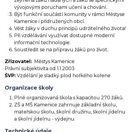
zejména žáků nadaných a žáků se specifickými
vývojovými poruchami učení a chování.
Být funkční součástí komunity v rámci Městyse
Kamenice i přidružených obcí.
Vést žáky v duchu principů udržitelného života!
Při vzdělávání využívat dostupné moderní
informační technologie.
Soustředit se na přípravu žáků pro život.
Zřizovatel:
Městys Kamenice
Právní subjektivita od 1.1.2003
ŠVP:
Vzdělání je sladký plod hořkého kořene
Organizace školy
Plně organizovaná škola s kapacitou 270 žáků.
ZŠ a MŠ Kamenice zahrnuje základní školu,
mateřskou školu, školní družinu, školní jídelnu
a školní jídelnu - výdejnu.
Technické údaje