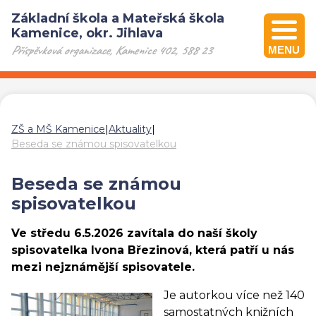
Základní škola a Mateřská škola
Kamenice, okr. Jihlava
Příspěvková organizace, Kamenice 402, 588 23
MENU
ZŠ a MŠ Kamenice
|
Aktuality
|
Beseda se známou spisovatelkou
Beseda se známou
spisovatelkou
Ve středu 6.5.2026 zavítala do naší školy
spisovatelka Ivona Březinová, která patří u nás
mezi nejznámější spisovatele.
Je autorkou více než 140
samostatných knižních