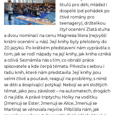
titulů pro děti, mládež i
dospělé (od pohádek po
čtivé romány pro
teenagery), držitelkou
čtyř ocenění Zlatá stuha
a dvou nominací na cenu Magnesia litera (nejvyšší
knižní ocenění u nás). Její knihy byly přeloženy do
20 jazyků. Po krátkém představení nám vyprávěla o
tom, jak se rodí nápady na její knihy, jak kniha vzniká
a ožívá. Seznámila nás s tím, co obnáší práce
spisovatele a kde čerpá témata. Přivezla s sebou i
řadu knih, které nám představila. Její knihy jsou
velmi čtivé a poutavé, reagují na problémy, s nimiž
se děti a dospívající potýkají. Nebojí se ani složitých
témat, jako jsou závislosti – na automatech, drogách
či na jídle. A právě triptychu Holky na vodítku
(Jmenuji se Ester; Jmenuji se Alice, Jmenuji se
Martina) se věnovala nejvíce. Přiblížila nám, jak