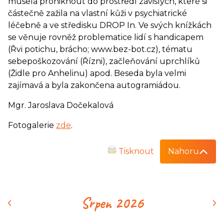
musela proniknout do prostředí závislých, které si
částečně zažila na vlastní kůži v psychiatrické
léčebně a ve středisku DROP In. Ve svých knížkách
se věnuje rovněž problematice lidí s handicapem
(Řvi potichu, brácho; www.bez-bot.cz), tématu
sebepoškozování (Řízni), začleňování uprchlíků
(Židle pro Anhelinu) apod. Beseda byla velmi
zajímavá a byla zakončena autogramiádou.
Mgr. Jaroslava Dočekalová
Fotogalerie
zde
.
Tisknout
Nahoru
‹
›
Srpen 2026