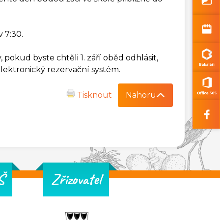
 7:30.
 pokud byste chtěli 1. září oběd odhlásit,
 elektronický rezervační systém.
Tisknout
Nahoru
Š
Zřizovatel