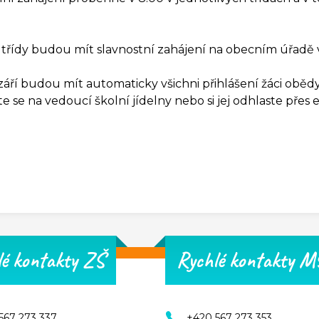
1. třídy budou mít slavnostní zahájení na obecním úřadě v
 září budou mít automaticky všichni přihlášení žáci obědy,
te se na vedoucí školní jídelny nebo si jej odhlaste přes
lé kontakty ZŠ
Rychlé kontakty M
567 273 337
+420 567 273 353