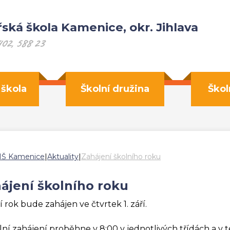
ská škola Kamenice, okr. Jihlava
402, 588 23
 škola
Školní družina
Škol
MŠ Kamenice
|
Aktuality
|
Zahájení školního roku
ájení školního roku
í rok bude zahájen ve čtvrtek 1. září.
iální zahájení proběhne v 8:00 v jednotlivých třídách a v