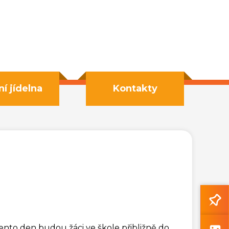
ní jídelna
Kontakty
 tento den budou žáci ve škole přibližně do