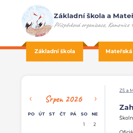
Základní škola a Mateř
Příspěvková organizace, Kamenice 
Základní škola
Mateřská
ZŠ a 
‹
›
Srpen 2026
Zah
PO
ÚT
ST
ČT
PÁ
SO
NE
Školn
1
2
​Ofic